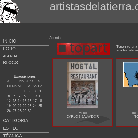
artistasdelatierra
Agenda
INICIO
Topart es una 
FORO
artistasdela
AGENDA
BLOGS
Exposiciones
<
Junio, 2023
>
Lu
Ma
Mi
Ju
Vi
Sa
Do
1
2
3
4
5
6
7
8
9
10
11
12
13
14
15
16
17
18
19
20
21
22
23
24
25
26
27
28
29
30
Hotel
des
CARLOS SALVADOR
T
CATEGORIA
ESTILO
TÉCNICA