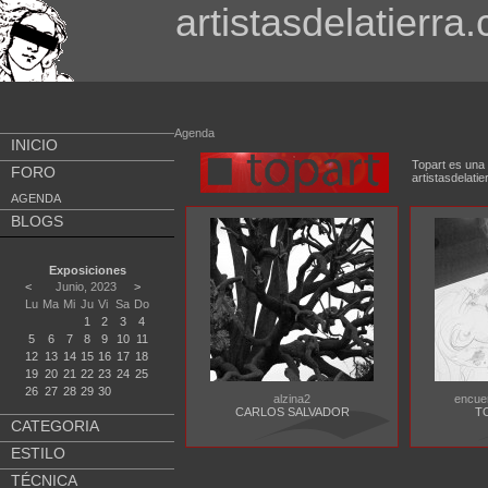
artistasdelatierra
Agenda
INICIO
Topart es una 
FORO
artistasdela
AGENDA
BLOGS
Exposiciones
<
Junio, 2023
>
Lu
Ma
Mi
Ju
Vi
Sa
Do
1
2
3
4
5
6
7
8
9
10
11
12
13
14
15
16
17
18
19
20
21
22
23
24
25
26
27
28
29
30
alzina2
encue
CARLOS SALVADOR
T
CATEGORIA
ESTILO
TÉCNICA