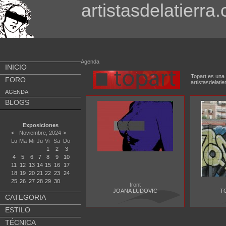
artistasdelatierra
Agenda
INICIO
Topart es una 
FORO
artistasdela
AGENDA
BLOGS
Exposiciones
<
Noviembre, 2024
>
Lu
Ma
Mi
Ju
Vi
Sa
Do
1
2
3
4
5
6
7
8
9
10
11
12
13
14
15
16
17
18
19
20
21
22
23
24
25
26
27
28
29
30
front
JOANA LUDOVIC
T
CATEGORIA
ESTILO
TÉCNICA