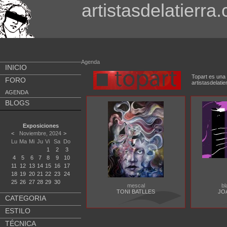
artistasdelatierra
Agenda
INICIO
Topart es una 
FORO
artistasdela
AGENDA
BLOGS
Exposiciones
<
Noviembre, 2024
>
Lu
Ma
Mi
Ju
Vi
Sa
Do
1
2
3
4
5
6
7
8
9
10
11
12
13
14
15
16
17
18
19
20
21
22
23
24
25
26
27
28
29
30
mescal
bl
TONI BATLLES
JO
CATEGORIA
ESTILO
TÉCNICA