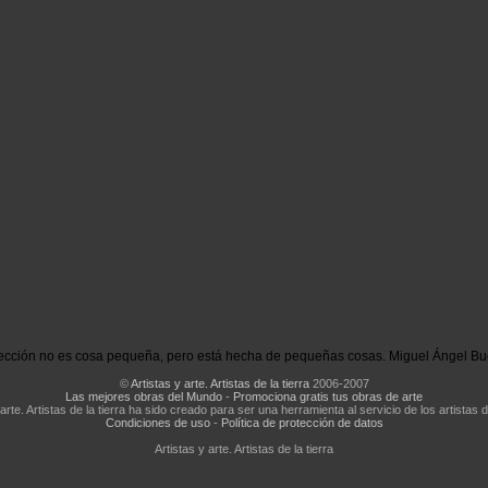
ección no es cosa pequeña, pero está hecha de pequeñas cosas. Miguel Ángel Bu
©
Artistas y arte. Artistas de la tierra
2006-2007
Las mejores obras del Mundo
-
Promociona gratis tus obras de arte
 arte. Artistas de la tierra ha sido creado para ser una herramienta al servicio de los artistas d
Condiciones de uso
-
Política de protección de datos
Artistas y arte. Artistas de la tierra