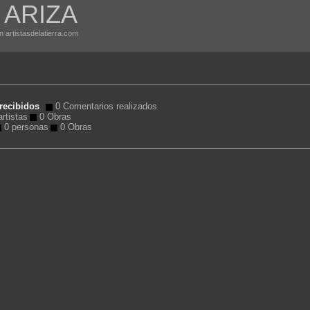
A ARIZA
n artistasdelatierra.com
recibidos
0 Comentarios realizados
rtistas
0 Obras
0 personas
0 Obras