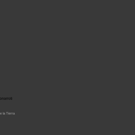
onarroti
e la Tierra