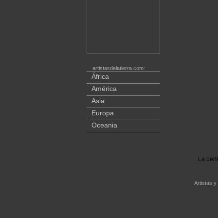
artistasdelatierra.com:
África
América
Asia
Europa
Oceania
La perf
Artistas y