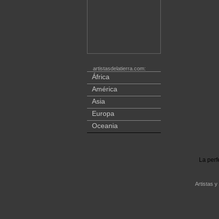
artistasdelatierra.com:
África
América
Asia
Europa
Oceania
La perf
Artistas y