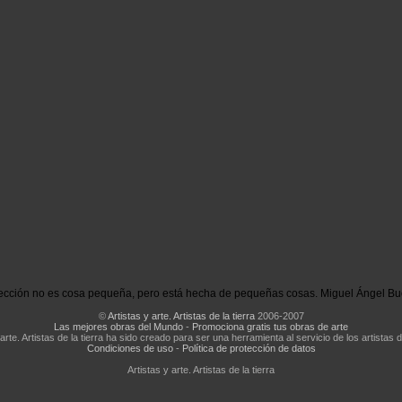
ección no es cosa pequeña, pero está hecha de pequeñas cosas. Miguel Ángel Bu
©
Artistas y arte. Artistas de la tierra
2006-2007
Las mejores obras del Mundo
-
Promociona gratis tus obras de arte
 arte. Artistas de la tierra ha sido creado para ser una herramienta al servicio de los artistas d
Condiciones de uso
-
Política de protección de datos
Artistas y arte. Artistas de la tierra