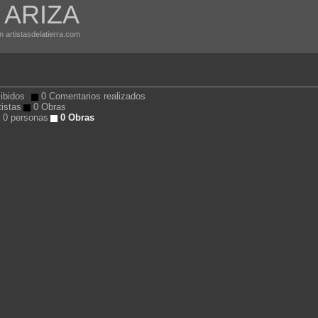
A ARIZA
n artistasdelatierra.com
ibidos
0 Comentarios realizados
tistas
0 Obras
0 personas
0 Obras