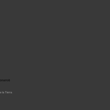
onarroti
e la Tierra