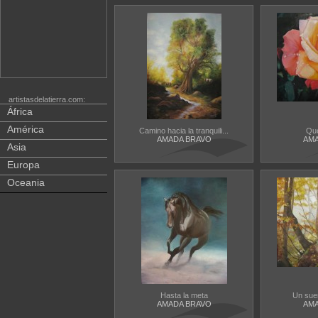
artistasdelatierra.com:
África
América
Camino hacia la tranquili...
Qué
AMADA BRAVO
AMA
Asia
Europa
Oceania
Hasta la meta
Un sue
AMADA BRAVO
AMA