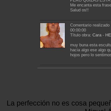
PERO QUIZAS ESTÁ 
Me encanta esta frase
Salud os!!
Comentario realizado
00:00:00
Título obra:
Cara
-
HE
muy buna esta escult
hacia algo ese algo q
hojos pero lo sentimo
La perfección no es cosa peque