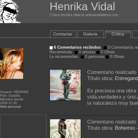
Henrika Vidal
Crítica Henrika Vidal en artistasdelatierra.com
Contactar
Galeria
Crítica
6 Comentarios recibidos
0 Comentarios re
Recomienda
0 artistas
0 Obras
Le recomiendan
0 personas
0 Obras
Comentario realizado
Título obra:
Entregand
Es preciosa una obra q
Usuario: HENRIKA
País: España
vida,verdadera y única
Miembro desde:
la naturaleza muy buen
2006-11-30
Web personal
Comentario realizado
Título obra:
Bohemio