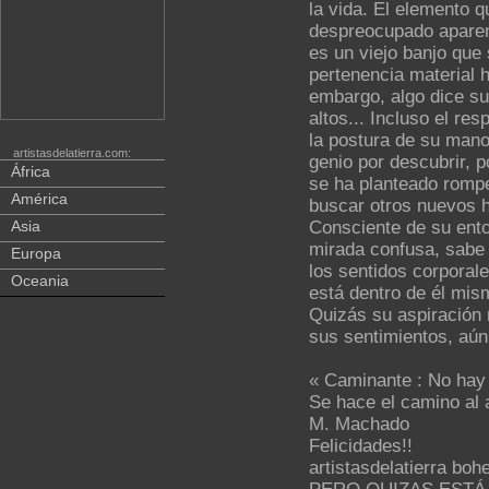
la vida. El elemento q
despreocupado aparen
es un viejo banjo que
pertenencia material 
embargo, algo dice su
altos... Incluso el re
la postura de su mano
artistasdelatierra.com:
genio por descubrir, 
África
se ha planteado romp
América
buscar otros nuevos h
Asia
Consciente de su ento
mirada confusa, sabe 
Europa
los sentidos corporale
Oceania
está dentro de él mis
Quizás su aspiración
sus sentimientos, aún 
« Caminante : No hay
Se hace el camino al 
M. Machado
Felicidades!!
artistasdelatierra boh