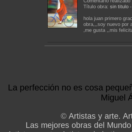
Comentario realizado
Título obra:
sin titulo
hola juan primero gra
obra,,,soy nuevo por a
,me gusta ,,mis felici
La perfección no es cosa peque
Miguel Á
©
Artistas y arte. Ar
Las mejores obras del Mundo