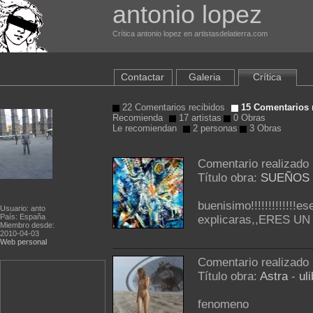
antonio lopez
Crítica antonio lopez en artistasdelatierra.com
Contactar
Galeria
Crítica
22 Comentarios recibidos
15 Comentarios 
Recomienda
17 artistas
0 Obras
Le recomiendan
2 personas
3 Obras
Comentario realizado
Título obra:
SUEÑOS 
buenisimo!!!!!!!!!!!!!e
Usuario: anto
País: España
explicaras,,ERES UN
Miembro desde:
2010-04-03
Web personal
Comentario realizado
Título obra:
Astra
-
uli
fenomeno