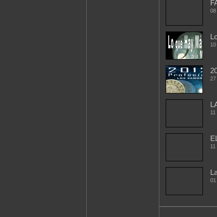
F
08
Lo
10
2
27
L
11
E
11
La
01