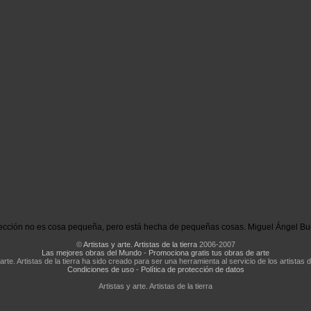
ección no es cosa pequeña, pero está hecha de pequeñas cosas. Miguel Ángel Bu
©
Artistas y arte. Artistas de la tierra
2006-2007
Las mejores obras del Mundo
-
Promociona gratis tus obras de arte
 arte. Artistas de la tierra ha sido creado para ser una herramienta al servicio de los artistas d
Condiciones de uso
-
Política de protección de datos
Artistas y arte. Artistas de la tierra