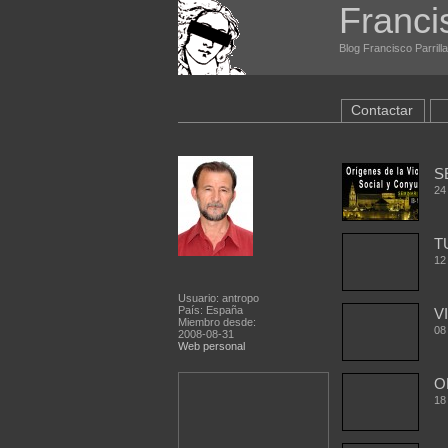
Franci
Blog Francisco Parrill
Contactar
S
24
T
12
Usuario: antropo
País: España
V
Miembro desde:
08
2008-08-31
Web personal
O
18