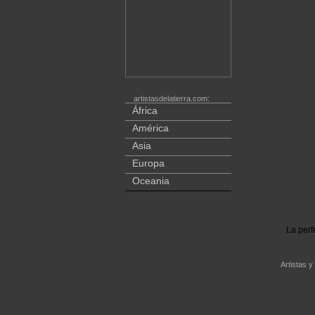
artistasdelatierra.com:
África
América
Asia
Europa
Oceania
La perf
Artistas y