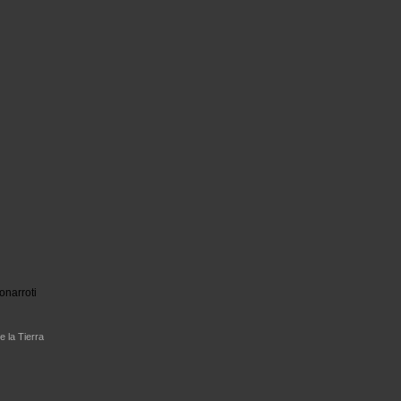
onarroti
e la Tierra