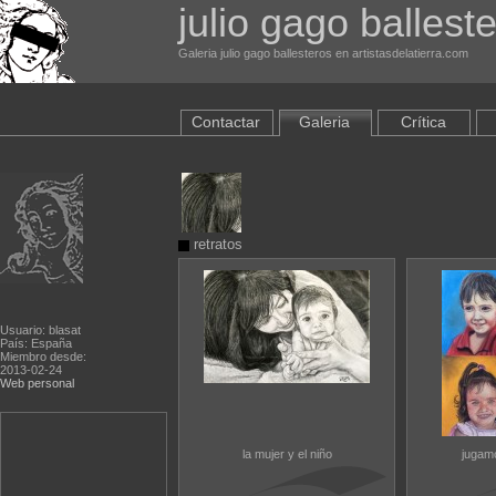
julio gago ballest
Galeria julio gago ballesteros en artistasdelatierra.com
Contactar
Galeria
Crítica
retratos
Usuario: blasat
País: España
Miembro desde:
2013-02-24
Web personal
la mujer y el niño
jugamo