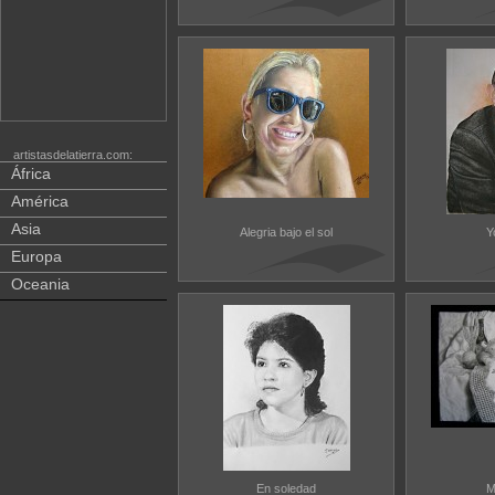
artistasdelatierra.com:
África
América
Asia
Alegria bajo el sol
Y
Europa
Oceania
En soledad
M