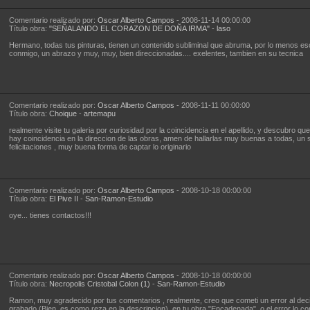
Comentario realizado por:
Oscar Alberto Campos
- 2008-11-14 00:00:00
Título obra:
"SEÑALANDO EL CORAZON DE DOÑA IRMA"
-
laso
Hermano, todas tus pinturas, tienen un contenido subliminal que abruma, por lo menos e
conmigo, un abrazo y muy, muy, bien direccionadas.... exelentes, tambien en su tecnica
Comentario realizado por:
Oscar Alberto Campos
- 2008-11-11 00:00:00
Título obra:
Choique
-
artemapu
realmente visite tu galeria por curiosidad por la coincidencia en el apellido, y descubro qu
hay coincidencia en la direccion de las obras, amen de hallarlas muy buenas a todas, un 
felicitaciones , muy buena forma de captar lo originario
Comentario realizado por:
Oscar Alberto Campos
- 2008-10-18 00:00:00
Título obra:
El Pive II
-
San-Ramon-Estudio
oye... tienes contactos!!!
Comentario realizado por:
Oscar Alberto Campos
- 2008-10-18 00:00:00
Título obra:
Necropolis Cristobal Colon (1)
-
San-Ramon-Estudio
Ramon, muy agradecido por tus comentarios , realmente, creo que cometi un error al deci
grabado (Bien, es como reza en la descripcion), en tu obra "Encadenada", o el error lo c