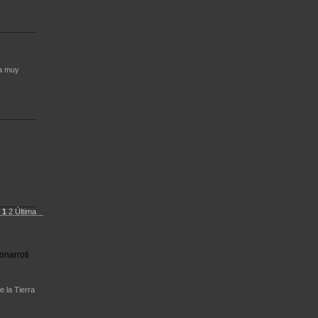
ca muy
1
2
Última
onarroti
e la Tierra