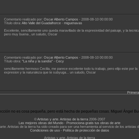
Comentario realizado por:
Oscar Alberto Campos
- 2008-08-10 00:00:00
Título obra:
Alto Valle del Guadalhorce
-
miguenavas
Excelente, sencillamente uno queda maravillado de la espresividad del paisaje, y la tecni
pero muy buena , un saludo, Oscar
Comentario realizado por:
Oscar Alberto Campos
- 2008-08-10 00:00:00
Título obra:
"La niña y la sandía"
-
Cecy
sencillamente hermoso Cecilia, me parece excelente todo tu trabajo, pero elijo este por la
expresion y la naturaleza que te subyuga... un saludo, Oscar
Primera
ección no es cosa pequeña, pero está hecha de pequeñas cosas. Miguel Ángel Bu
©
Artistas y arte. Artistas de la tierra
2006-2007
Las mejores obras del Mundo
-
Promociona gratis tus obras de arte
 arte. Artistas de la tierra ha sido creado para ser una herramienta al servicio de los artistas d
Condiciones de uso
-
Política de protección de datos
Artistas y arte. Artistas de la tierra