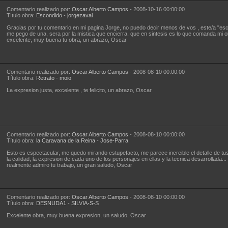
Comentario realizado por:
Oscar Alberto Campos
- 2008-10-16 00:00:00
Título obra:
Escondido
-
jorgezaval
Gracias por tu comentario en mi pagina Jorge, no puedo decir menos de vos , este/a "es
me pego de una, sera por la mistica que encierra, que en sintesis es lo que comanda mi o
excelente, muy buena tu obra, un abrazo, Oscar
Comentario realizado por:
Oscar Alberto Campos
- 2008-08-10 00:00:00
Título obra:
Retrato
-
moio
La expresion justa, excelente , te felicito, un abrazo, Oscar
Comentario realizado por:
Oscar Alberto Campos
- 2008-08-10 00:00:00
Título obra:
la Caravana de la Reina
-
Jose-Parra
Esto es espectacular, me quedo mirando estupefacto, me parece increible el detalle de tus
la calidad, la expresion de cada uno de los personajes en ellas y la tecnica desarrollada...
realmente admiro tu trabajo, un gran saludo, Oscar
Comentario realizado por:
Oscar Alberto Campos
- 2008-08-10 00:00:00
Título obra:
DESNUDA1
-
SILVIA-S-S
Excelente obra, muy buena expresion, un saludo, Oscar