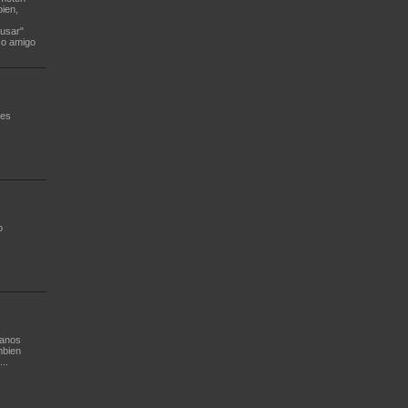
bien,
"usar"
zo amigo
 es
o
manos
mbien
..