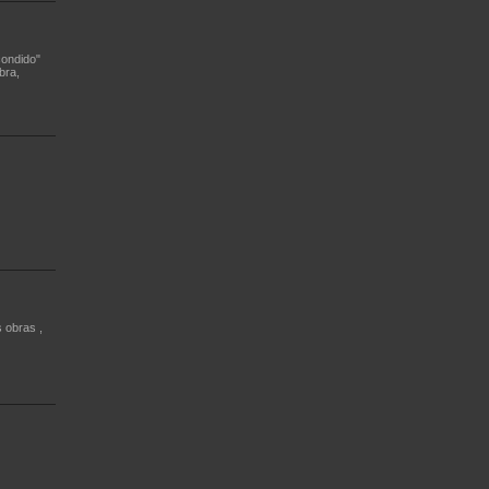
condido"
bra,
 obras ,