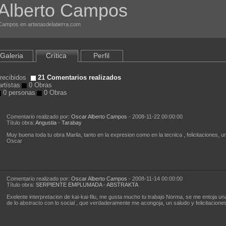
Alberto Campos
 Campos en artistasdelatierra.com
Galeria
Crítica
Perfil
recibidos
21 Comentarios realizados
rtistas
0 Obras
0 personas
0 Obras
Comentario realizado por:
Oscar Alberto Campos
- 2008-11-22 00:00:00
Título obra:
Angustia
-
Tarabay
Muy buena toda tu obra Marila, tanto en la expresion como en la tecnica , felicitaciones, u
Oscar
Comentario realizado por:
Oscar Alberto Campos
- 2008-11-14 00:00:00
Título obra:
SERPIENTE EMPLUMADA
-
ABSTRAKTA
Exelente interpretacion de kai-kai-filu, me gusta mucho tu trabajo Norma, se me entoja un
de lo abstracto con lo social , que verdaderamente me acongoja, un saludo y felicitacione