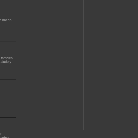
so hacen
e tambien
saludo y
r
ometen