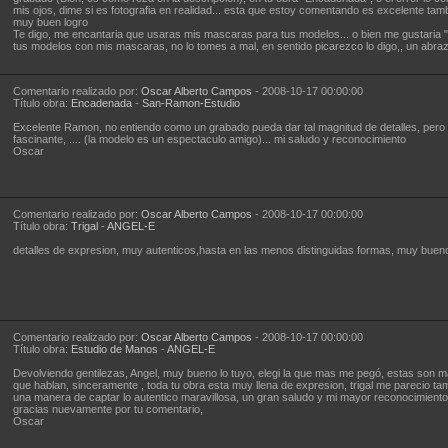
mis ojos, dime si es fotografia en realidad... esta que estoy comentando es excelente tam
muy buen logro
Te digo, me encantaria que usaras mis mascaras para tus modelos... o bien me gustaria 
tus modelos con mis mascaras, no lo tomes a mal, en sentido picarezco lo digo,, un abra
Comentario realizado por:
Oscar Alberto Campos
- 2008-10-17 00:00:00
Título obra:
Encadenada
-
San-Ramon-Estudio
Excelente Ramon, no entiendo como un grabado pueda dar tal magnitud de detalles, pero
fascinante, .... (la modelo es un espectaculo amigo)... mi saludo y reconocimiento
Oscar
Comentario realizado por:
Oscar Alberto Campos
- 2008-10-17 00:00:00
Título obra:
Trigal
-
ANGEL-E
detalles de expresion, muy autenticos,hasta en las menos distinguidas formas, muy buen
Comentario realizado por:
Oscar Alberto Campos
- 2008-10-17 00:00:00
Título obra:
Estudio de Manos
-
ANGEL-E
Devolviendo gentilezas, Angel, muy bueno lo tuyo, elegi la que mas me pegó, estas son 
que hablan, sinceramente , toda tu obra esta muy llena de expresion, trigal me parecio ta
una manera de captar lo autentico maravillosa, un gran saludo y mi mayor reconocimiento.
gracias nuevamente por tu comentario,
Oscar