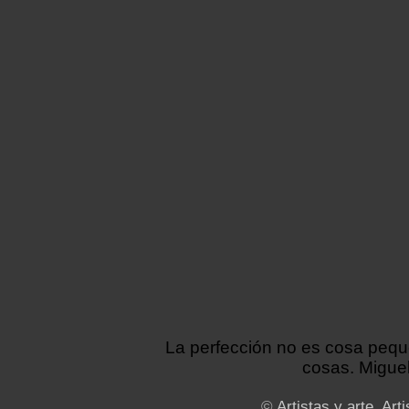
La perfección no es cosa peq
cosas. Miguel
©
Artistas y arte. Arti