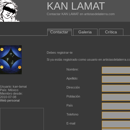
KAN LAMAT
Contactar KAN LAMAT en artistasdelatierra.com
Contactar
Galeria
Crítica
Debes registrar-te
Si ya estás registrado como usuario en artistasdelatierra.
Nombre:
Apellido:
Usuario: kan-lamat
Dirección
País: México
Miembro desde:
Población
2010-07-08
Web personal
País
Telefono
E-mail