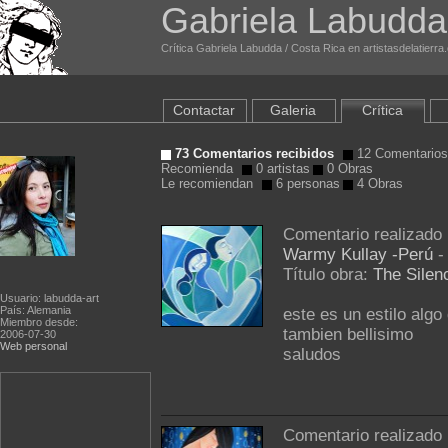
Gabriela Labudda
Crítica Gabriela Labudda / Costa Rica en artistasdelatierr
Contactar
Galeria
Crítica
73 Comentarios recibidos
12 Comentarios 
Recomienda
0 artistas
0 Obras
Le recomiendan
6 personas
4 Obras
Comentario realizado
Warmy Kullay -Perú
-
Título obra:
The Silen
Usuario: labudda-art
País: Alemania
este es un estilo algo
Miembro desde:
tambien bellisimo
2006-07-30
Web personal
saludos
Comentario realizado