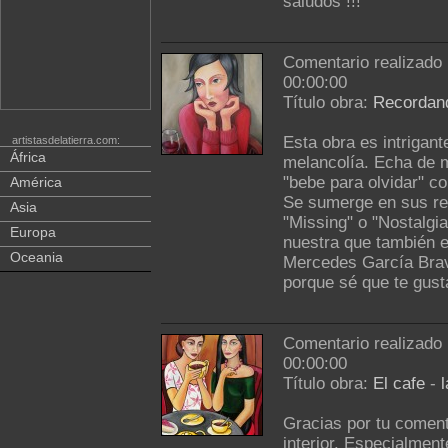
saludos !!!
Comentario realizado
00:00:00
Título obra:
Recordan
Esta obra es intrigan
artistasdelatierra.com:
África
melancolía. Echa de m
"bebe para olvidar" co
América
Se sumerge en sus re
Asia
"Missing" o "Nostalg
Europa
nuestra que también 
Oceania
Mercedes García Brav
porque sé que te gust
Comentario realizado
00:00:00
Título obra:
El cafe
-
Gracias por tu coment
interior. Especialmen