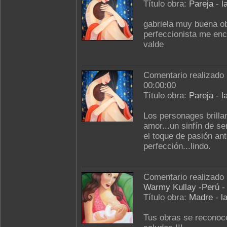
Título obra:
Pareja
-
l
gabriela muy buena obr
perfeccionista me enca
valde
Comentario realizado
00:00:00
Título obra:
Pareja
-
l
Los personages brillan
amor...un sinfín de se
el toque de pasión an
perfección...lindo.
Comentario realizado
Warmy Kullay -Perú
-
Título obra:
Madre
-
l
Tus obras se reconoce