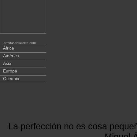
artistasdelatierra.com:
África
América
Asia
Europa
Oceania
La perfección no es cosa peque
Miguel Á