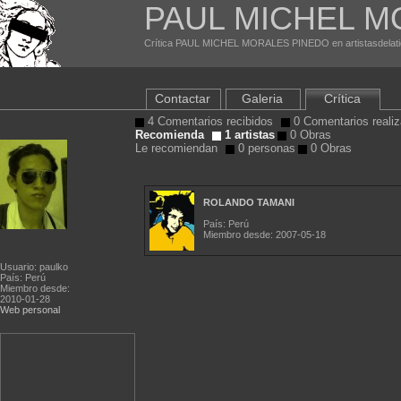
PAUL MICHEL M
Crítica PAUL MICHEL MORALES PINEDO en artistasdelati
Contactar
Galeria
Crítica
4 Comentarios recibidos
0 Comentarios reali
Recomienda
1 artistas
0 Obras
Le recomiendan
0 personas
0 Obras
ROLANDO TAMANI
País: Perú
Miembro desde: 2007-05-18
Usuario: paulko
País: Perú
Miembro desde:
2010-01-28
Web personal