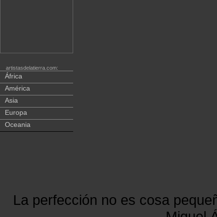
artistasdelatierra.com:
África
América
Asia
Europa
Oceania
La perfección no es cosa peque
Miguel Á