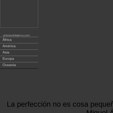
artistasdelatierra.com:
África
América
Asia
Europa
Oceania
La perfección no es cosa peque
Miguel Á