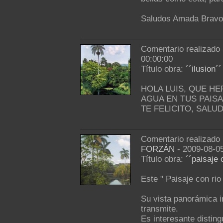
Saludos Amada Bravo
Comentario realizado
00:00:00
Título obra:
´´ilusion´´
HOLA LUIS, QUE H
AGUA EN TUS PAISA
TE FELICITO, SALU
Comentario realizado
FORZÁN
- 2009-08-05
Título obra:
´´paisaje 
Este " Paisaje con rio
Su vista panorámica i
transmite.
Es interesante disting