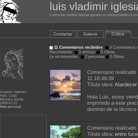
luis vladimir igles
Crítica luis vladimir iglesias geraldo en artistasdelatierra.c
Contactar
Galeria
Crítica
11 Comentarios recibidos
0 Comentarios r
Recomienda
0 artistas
0 Obras
Le recomiendan
0 personas
0 Obras
Comentario realizado
11 16:49:39
Título obra:
Atardecer
Usuario: vladimir2
País: Cuba
Hola Luis, estoy vien
Miembro desde:
imprimido a este prec
2009-07-22
Web personal
dominio de la técnica
Comentario realizado
Título obra:
entre luc