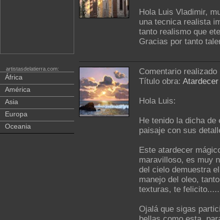
Hola Luis Vladimir, mu
una tecnica realista i
tanto realismo que ete
Gracias por tanto tale
artistasdelatierra.com:
Comentario realizado
África
Título obra:
Atardecer
América
Hola Luis:
Asia
Europa
He tenido la dicha de
Oceania
paisaje con sus detall
Este atardecer mágico
maravilloso, es muy na
del cielo demuestra el
manejo del oleo, tanto
texturas, te felicito.....
Ojalá que sigas parti
bellas como esta, para