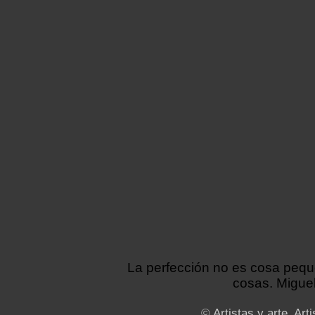
La perfección no es cosa peq
cosas. Miguel
©
Artistas y arte. Arti