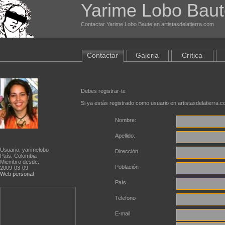
Yarime Lobo Bau
Contactar Yarime Lobo Baute en artistasdelatierra.com
Contactar
Galeria
Crítica
Debes registrar-te
Si ya estás registrado como usuario en artistasdelatierra.
Nombre:
Apellido:
Usuario: yarimelobo
Dirección
País: Colombia
Miembro desde:
Población
2009-03-09
Web personal
País
Telefono
E-mail