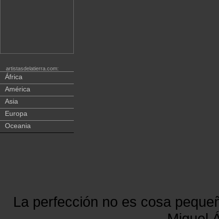
artistasdelatierra.com:
África
América
Asia
Europa
Oceania
La perfección no es cosa peque
Miguel Á