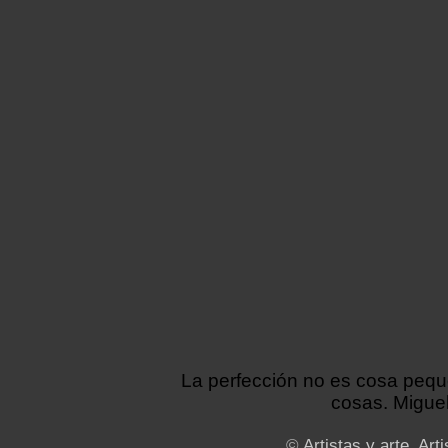
La perfección no es cosa peq
cosas. Miguel
©
Artistas y arte. Arti