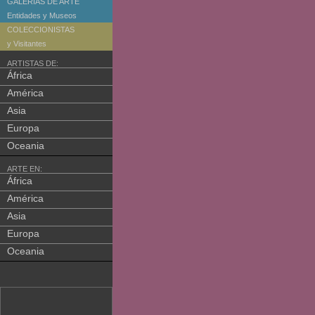
GALERIAS DE ARTE
Entidades y Museos
COLECCIONISTAS
y Visitantes
ARTISTAS DE:
África
América
Asia
Europa
Oceania
ARTE EN:
África
América
Asia
Europa
Oceania