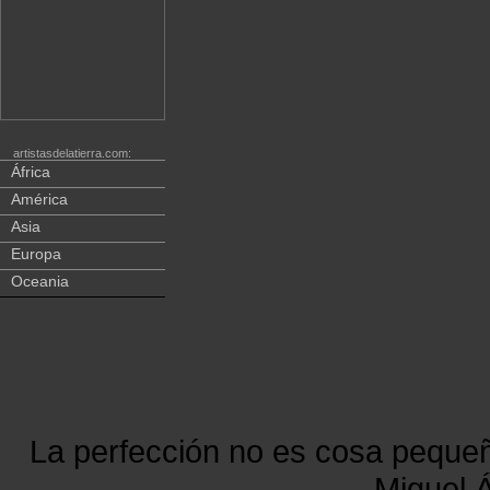
artistasdelatierra.com:
África
América
Asia
Europa
Oceania
La perfección no es cosa peque
Miguel Á