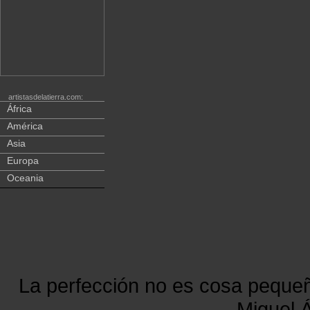
artistasdelatierra.com:
África
América
Asia
Europa
Oceania
La perfección no es cosa peque
Miguel Á