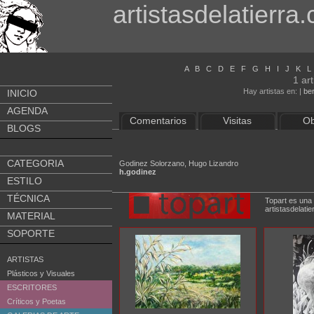
artistasdelatierra
A
B
C
D
E
F
G
H
I
J
K
L
1 ar
Hay artistas en: |
be
INICIO
AGENDA
Comentarios
Visitas
Ob
BLOGS
CATEGORIA
Godinez Solorzano, Hugo Lizandro
h.godinez
ESTILO
TÉCNICA
Topart es una 
artistasdela
MATERIAL
SOPORTE
ARTISTAS
Plásticos y Visuales
ESCRITORES
Críticos y Poetas