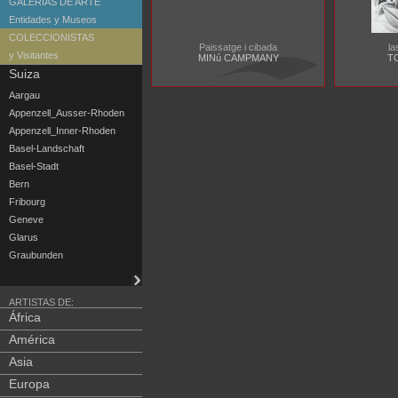
GALERIAS DE ARTE
Entidades y Museos
COLECCIONISTAS
Paissatge i cibada
la
y Visitantes
MINú CAMPMANY
T
Suiza
Aargau
Appenzell_Ausser-Rhoden
Appenzell_Inner-Rhoden
Basel-Landschaft
Basel-Stadt
Bern
Fribourg
Geneve
Glarus
Graubunden
ARTISTAS DE:
África
América
Asia
Europa