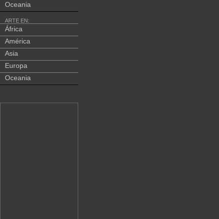
Oceania
ARTE EN:
África
América
Asia
Europa
Oceania