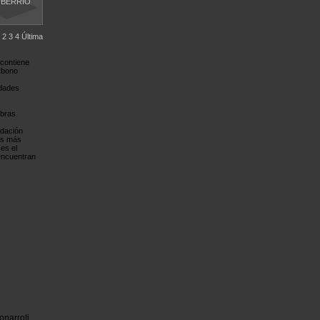
 BERRIO
2
3
4
Última
 contiene
rbono
edades
bras.
idación
les más
es el
 encuentran
onarroti