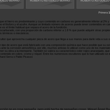
DILLO BERRIO
ROBERTO ASTUDILLO BERRIO
ROBERTO ASTUDILLO
Primera
1
 que el hierro es predominante y cuyo contenido en carbono es generalmente inferior al 2% y
o el fósforo y el azufre. Aunque un limitado número de aceros puede tener contenidos en ca
 es el límite habitual que separa el acero de la fundición.
escarburado, con una proporción de carbono inferior a 1.8 % que puede adquirir otras propi
os térmicos o mecánicos.
ultor que aprovecha cualquier pieza de acero que llega a sus manos para darle vida a sus o
n tipo de acero que está fabricado con una composición química que hace posible que su ox
ante la corrosión atmosférica, por ello, muchos artistas lo utilizan como uno de los materia
r su obra a la intemperie. También se valora su característico color rojizo anaranjado, que 
 contenido en cobre, cromo y níquel. Entre los numerosos escultores que lo han utilizado se
chard Serra o Pablo Picasso
ección no es cosa pequeña, pero está hecha de pequeñas cosas. Miguel Ángel Bu