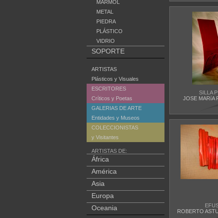
MÁRMOL
METAL
PIEDRA
PLÁSTICO
VIDRIO
SOPORTE
ARTISTAS
Plásticos y Visuales
ESCRITORES
SILLA 
Críticos y Poetas
JOSE MARíA 
GALERIAS DE ARTE
Entidades y Museos
COLECCIONISTAS
y Visitantes
ARTISTAS DE:
África
América
Asia
Europa
EFU
Oceania
ROBERTO ASTU