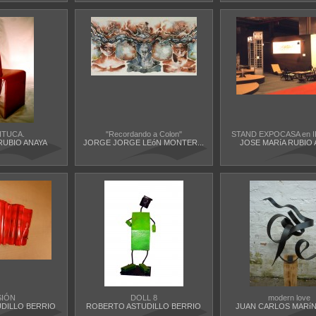
PITUCA.
"Recordando a Colon"
STAND EXPOCASA en IF
RUBIO ANAYA
JORGE JORGE LEóN MONTER...
JOSE MARíA RUBIO 
SIÓN
DOLL 8
modern love
DILLO BERRIO
ROBERTO ASTUDILLO BERRIO
JUAN CARLOS MARíN