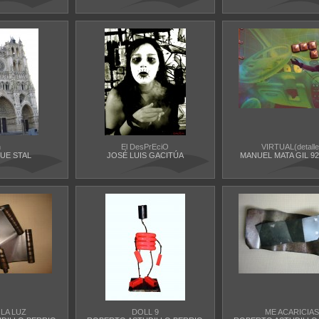
h
El DesPrEciO
VIRTUAL(detalle
UE STAL
JOSÉ LUIS GACITÚA
MANUEL MATA GIL 9
LA LUZ
DOLL 9
ME ACARICIAS