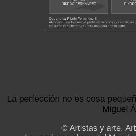
veinte flores
Lea
RIKRDO FERNANDEZ
RIKRD
Copyright:
Rikrdo Fernandez ©
Atención: Esta totalmante prohibida la reproducción de las 
del autor. Si te interesa la obra contacta con el autor.
La perfección no es cosa peque
Miguel Á
©
Artistas y arte. Art