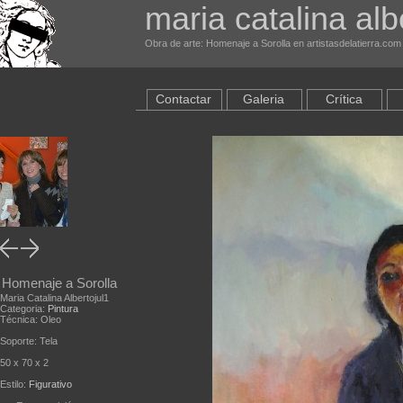
maria catalina alb
Obra de arte: Homenaje a Sorolla en artistasdelatierra.com
Contactar
Galeria
Crítica
Homenaje a Sorolla
Maria Catalina Albertojul1
Categoria:
Pintura
Técnica: Oleo
Soporte: Tela
50 x 70 x 2
Estilo:
Figurativo