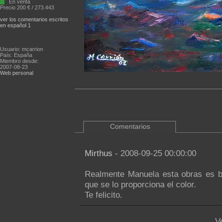
En venta
Precio 200 € / 273.443
ver los comentarios escritos
en español 1
Usuario: mcarrion
País: España
Miembro desde:
2007-08-23
Web personal
Comentarios
Mirthus
- 2008-09-25 00:00:00
Realmente Manuela esta obras es be
que se lo proporciona el color.
Te felicito.
V