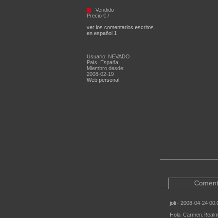
Vendido
Precio € /
ver los comentarios escritos
en español 1
Usuario: NEVADO
País: España
Miembro desde:
2008-02-19
Web personal
Coment
joli
- 2008-04-24 00:
Hola Carmen.Realme