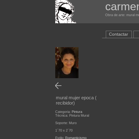
carme
Obra de arte: mural mu
Contactar
mural mujer epoca (
recibidor)
Categoria:
Pintura
Técnica: Pintura Mural
Soporte: Muro
1´70 x 2´70
Estilo:
Romanticismo