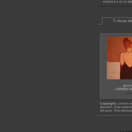
enamora y es un plac
3 obras de
glamo
CARMEN N
Copyright:
carmen n
Atención: Esta totalma
del autor. Si te interes