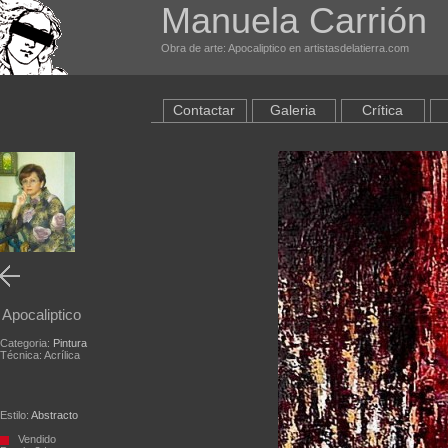
Manuela Carrión
Obra de arte: Apocaliptico en artistasdelatierra.com
Contactar
Galeria
Crítica
Apocaliptico
Categoria:
Pintura
Técnica: Acrílica
Estilo:
Abstracto
Vendido