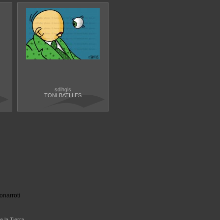
sdlhgls
TONI BATLLES
onarroti
e la Tierra