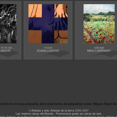
en la sal...
cruzar
paisage
LVADOR
JOANA LUDOVIC
MINú CAMPMANY
ección no es cosa pequeña, pero está hecha de pequeñas cosas. Miguel Ángel Bu
©
Artistas y arte. Artistas de la tierra
2006-2007
Las mejores obras del Mundo
-
Promociona gratis tus obras de arte
 arte. Artistas de la tierra ha sido creado para ser una herramienta al servicio de los artistas d