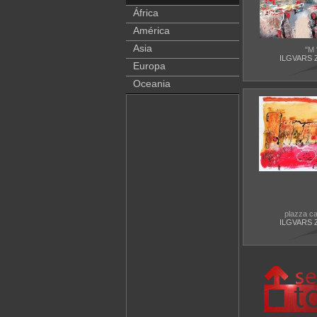
África
América
Asia
"M 
ILGVARS 
Europa
Oceania
plazza ca
ILGVARS 