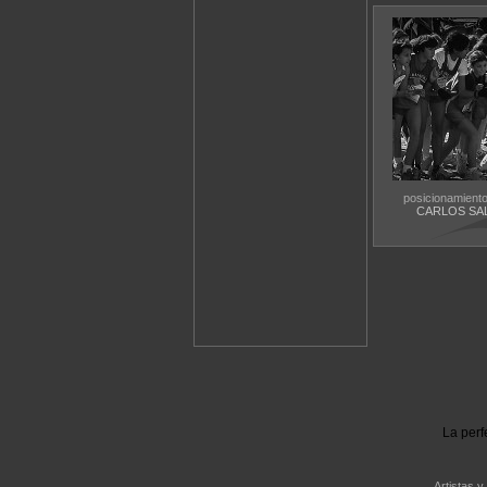
posicionamiento 
CARLOS SA
La perf
Artistas y