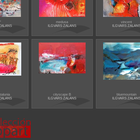
"
medusa
vincent
ZALANS
ILGVARS ZALANS
ILGVARS ZALAN
talunia
cityscape B
bluemountain
ZALANS
ILGVARS ZALANS
ILGVARS ZALAN