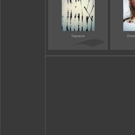
Taquaras
Rostr