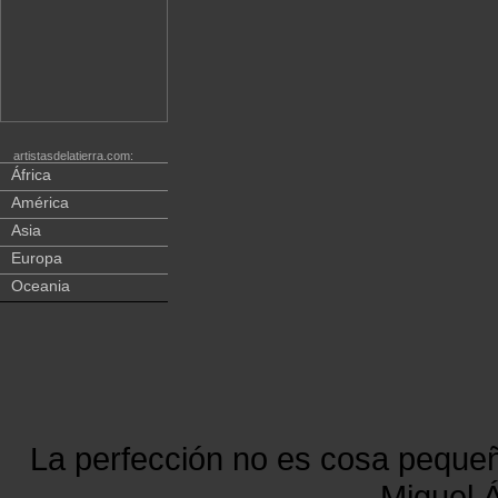
artistasdelatierra.com:
África
América
Asia
Europa
Oceania
La perfección no es cosa peque
Miguel Á