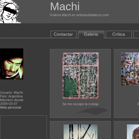
Machi
Galeria Machi en artistasdelatierra.com
Contactar
Galeria
Crítica
Usuario: Machi
País: Argentina
Miembro desde:
2008-03-07
Se me escapo la coneja
Web personal