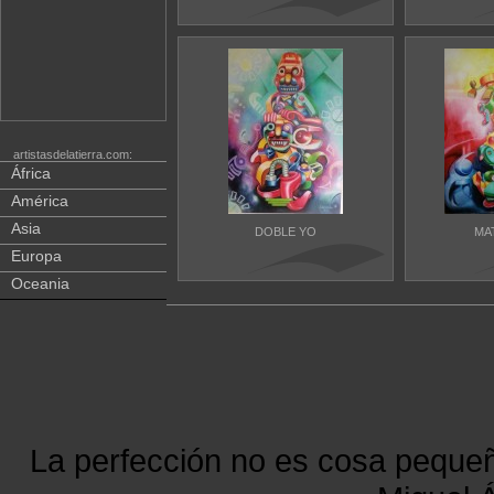
artistasdelatierra.com:
África
América
Asia
DOBLE YO
MA
Europa
Oceania
La perfección no es cosa peque