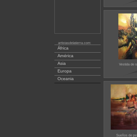
artistasdelatierra.com:
África
América
Asia
Vestida de 
Europa
Oceania
Sueños de pe