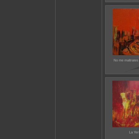
No me maltrates 
La Yer