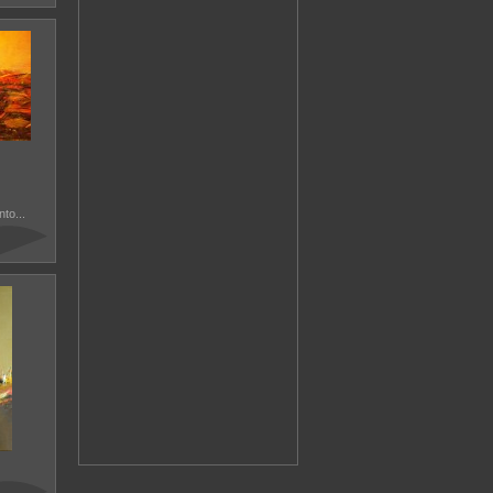
to...