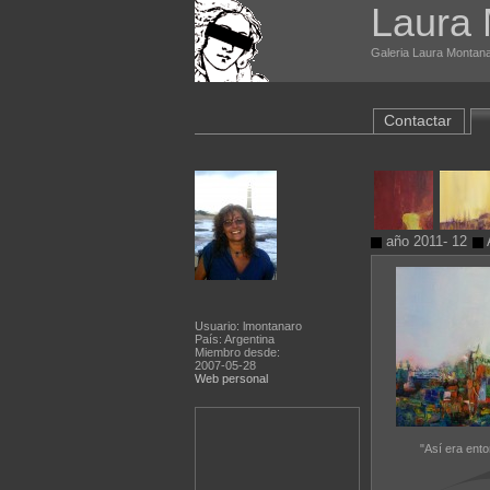
Laura
Galeria Laura Montana
Contactar
año 2011- 12
Usuario: lmontanaro
País: Argentina
Miembro desde:
2007-05-28
Web personal
"Así era enton