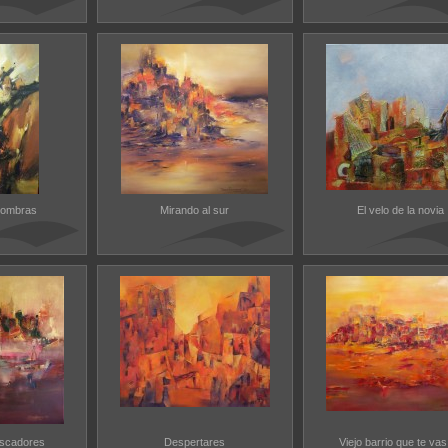
sombras
Mirando al sur
El velo de la novia
scadores
Despertares
Viejo barrio que te vas.