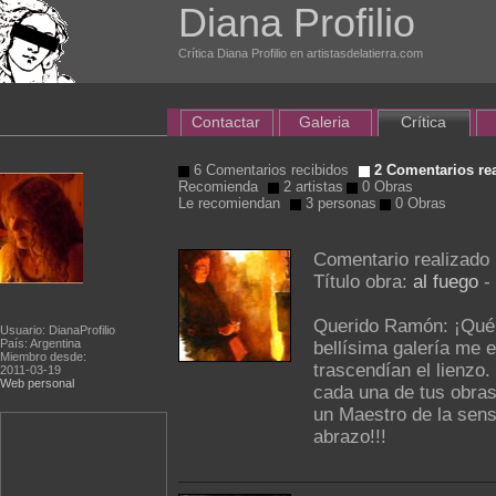
Diana Profilio
Crítica Diana Profilio en artistasdelatierra.com
Contactar
Galeria
Crítica
6 Comentarios recibidos
2 Comentarios re
Recomienda
2 artistas
0 Obras
Le recomiendan
3 personas
0 Obras
Comentario realizado
Título obra:
al fuego
-
Querido Ramón: ¡Qué i
Usuario: DianaProfilio
País: Argentina
bellísima galería me 
Miembro desde:
trascendían el lienzo.
2011-03-19
Web personal
cada una de tus obras
un Maestro de la sensi
abrazo!!!