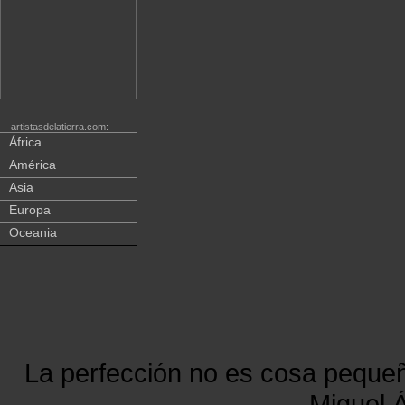
artistasdelatierra.com:
África
América
Asia
Europa
Oceania
La perfección no es cosa peque
Miguel Á