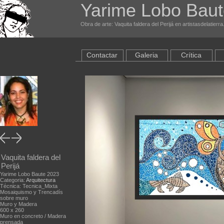
Yarime Lobo Bau
Obra de arte: Vaquita faldera del Perijá en artistasdelatierr
Contactar
Galeria
Crítica
Vaquita faldera del
Perijá
Yarime Lobo Baute 2023
Categoria:
Arquitectura
Técnica: Tecnica_Mixta
Mosaiquismo y Trencadís
sobre muro
Muro y Madera
600 x 260
Muro en concreto / Madera
prensada