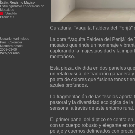
Estilo:
Realismo Magico
Estilo figurativo en técnicas de
Mosaicos
Vendido
Precio € /
Curaduría: “Vaquita Faldera del Perijá”
La obra “Vaquita Faldera del Perijá” d
Usuario: yarimelobo
País: Colombia
mosaico que rinde un homenaje vibrante
Miembro desde:
2009-03-09
capturando la majestuosidad y la importa
Web personal
montañoso.
Esta pieza, dividida en dos paneles que 
un relato visual de tradición ganadera y 
paleta de colores que fusiona tonos tier
azules profundos.
La fragmentación de las teselas aporta t
pastoral y la diversidad ecológica de la
sensorial a través de este entorno rural.
El primer panel del diptico se centra en 
con un cuerpo robusto y elegante en to
pelaje y cuernos delineados con preci