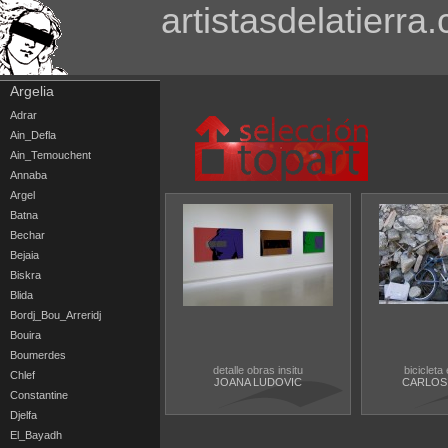
artistasdelatierra
Argelia
Adrar
Ain_Defla
Ain_Temouchent
Annaba
Argel
Batna
Bechar
Bejaia
Biskra
Blida
Bordj_Bou_Arreridj
Bouira
Boumerdes
detalle obras insitu
bicicleta
Chlef
JOANA LUDOVIC
CARLOS
Constantine
Djelfa
El_Bayadh