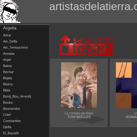
artistasdelatierra
Argelia
Adrar
Ain_Defla
Ain_Temouchent
Annaba
Argel
Batna
Bechar
Bejaia
Biskra
Blida
Bordj_Bou_Arreridj
Bouira
Boumerdes
La corbata de Adan
c
Chlef
TONI BATLLES
JOANA
Constantine
Djelfa
El_Bayadh