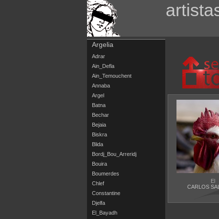
artista
Argelia
Adrar
Ain_Defla
Ain_Temouchent
Annaba
Argel
Batna
Bechar
Bejaia
Biskra
Blida
Bordj_Bou_Arreridj
Bouira
Boumerdes
El
Chlef
CARLOS SA
Constantine
Djelfa
El_Bayadh