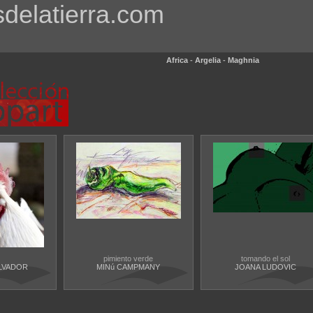
sdelatierra.com
Africa
-
Argelia
-
Maghnia
pimiento verde
tomando el sol
LVADOR
MINú CAMPMANY
JOANA LUDOVIC