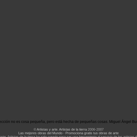
ección no es cosa pequeña, pero está hecha de pequeñas cosas. Miguel Ángel Bu
©
Artistas y arte. Artistas de la tierra
2006-2007
Las mejores obras del Mundo
-
Promociona gratis tus obras de arte
 arte. Artistas de la tierra ha sido creado para ser una herramienta al servicio de los artistas d