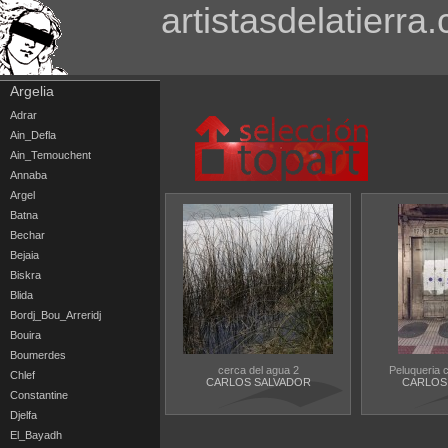
artistasdelatierra
Argelia
Adrar
Ain_Defla
Ain_Temouchent
Annaba
Argel
Batna
Bechar
Bejaia
Biskra
Blida
Bordj_Bou_Arreridj
Bouira
Boumerdes
cerca del agua 2
Peluqueria c
Chlef
CARLOS SALVADOR
CARLOS
Constantine
Djelfa
El_Bayadh