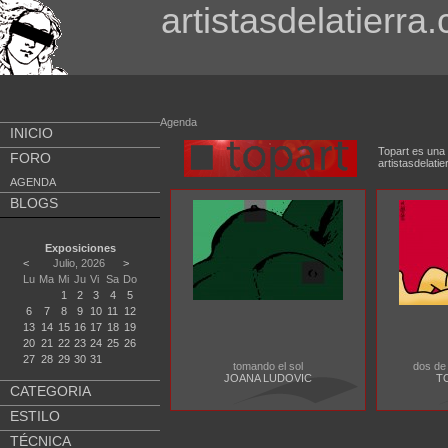
artistasdelatierra
Agenda
INICIO
Topart es una 
FORO
artistasdela
AGENDA
BLOGS
Exposiciones
<
Julio, 2026
>
Lu
Ma
Mi
Ju
Vi
Sa
Do
1
2
3
4
5
6
7
8
9
10
11
12
13
14
15
16
17
18
19
20
21
22
23
24
25
26
27
28
29
30
31
tomando el sol
dos de
JOANA LUDOVIC
T
CATEGORIA
ESTILO
TÉCNICA