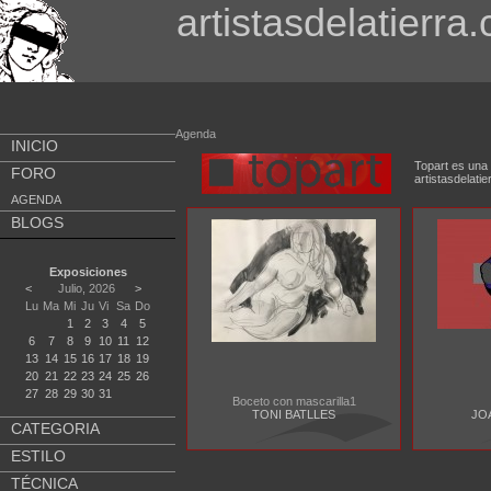
artistasdelatierra
Agenda
INICIO
Topart es una 
FORO
artistasdela
AGENDA
BLOGS
Exposiciones
<
Julio, 2026
>
Lu
Ma
Mi
Ju
Vi
Sa
Do
1
2
3
4
5
6
7
8
9
10
11
12
13
14
15
16
17
18
19
20
21
22
23
24
25
26
27
28
29
30
31
Boceto con mascarilla1
TONI BATLLES
JO
CATEGORIA
ESTILO
TÉCNICA