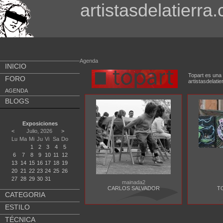
artistasdelatierra
Agenda
INICIO
Topart es una 
FORO
artistasdela
AGENDA
BLOGS
Exposiciones
<
Julio, 2026
>
Lu
Ma
Mi
Ju
Vi
Sa
Do
1
2
3
4
5
6
7
8
9
10
11
12
13
14
15
16
17
18
19
20
21
22
23
24
25
26
27
28
29
30
31
mainada2
CARLOS SALVADOR
T
CATEGORIA
ESTILO
TÉCNICA