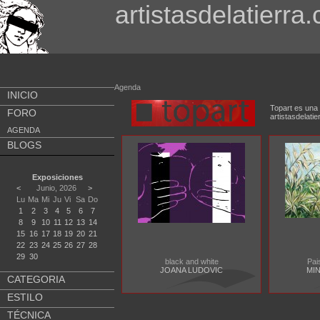
artistasdelatierra
Agenda
INICIO
Topart es una 
FORO
artistasdela
AGENDA
BLOGS
Exposiciones
<
Junio, 2026
>
Lu
Ma
Mi
Ju
Vi
Sa
Do
1
2
3
4
5
6
7
8
9
10
11
12
13
14
15
16
17
18
19
20
21
22
23
24
25
26
27
28
29
30
black and white
Pai
JOANA LUDOVIC
MI
CATEGORIA
ESTILO
TÉCNICA