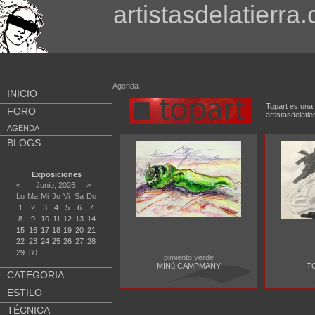
artistasdelatierra
Agenda
INICIO
Topart es una 
FORO
artistasdela
AGENDA
BLOGS
Exposiciones
<
Junio, 2026
>
Lu
Ma
Mi
Ju
Vi
Sa
Do
1
2
3
4
5
6
7
8
9
10
11
12
13
14
15
16
17
18
19
20
21
22
23
24
25
26
27
28
29
30
pimiento verde
MINú CAMPMANY
T
CATEGORIA
ESTILO
TÉCNICA