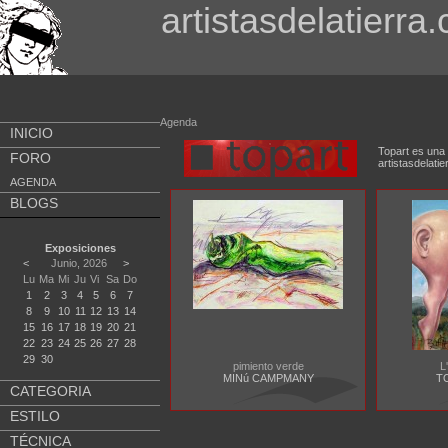
artistasdelatierra
Agenda
INICIO
Topart es una 
FORO
artistasdela
AGENDA
BLOGS
Exposiciones
<
Junio, 2026
>
Lu
Ma
Mi
Ju
Vi
Sa
Do
1
2
3
4
5
6
7
8
9
10
11
12
13
14
15
16
17
18
19
20
21
22
23
24
25
26
27
28
29
30
pimiento verde
L
MINú CAMPMANY
T
CATEGORIA
ESTILO
TÉCNICA