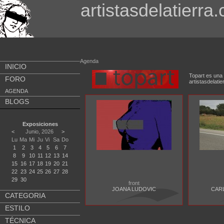
artistasdelatierra
Agenda
INICIO
Topart es una 
FORO
artistasdela
AGENDA
BLOGS
Exposiciones
<
Junio, 2026
>
Lu
Ma
Mi
Ju
Vi
Sa
Do
1
2
3
4
5
6
7
8
9
10
11
12
13
14
15
16
17
18
19
20
21
22
23
24
25
26
27
28
29
30
front
JOANA LUDOVIC
CAR
CATEGORIA
ESTILO
TÉCNICA