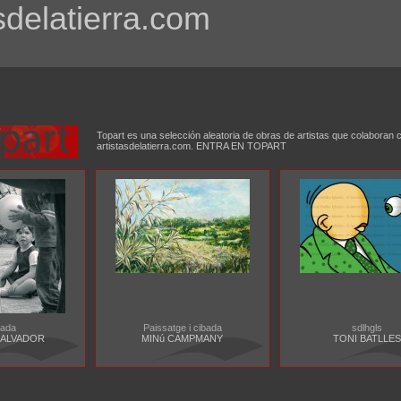
sdelatierra.com
Topart es una selección aleatoria de obras de artistas que colaboran 
artistasdelatierra.com. ENTRA EN TOPART
nada
Paissatge i cibada
sdlhgls
SALVADOR
MINú CAMPMANY
TONI BATLLES