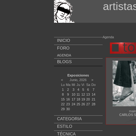
artista
Agenda
INICIO
FORO
AGENDA
BLOGS
Exposiciones
<
Junio, 2026
>
Lu
Ma
Mi
Ju
Vi
Sa
Do
1
2
3
4
5
6
7
8
9
10
11
12
13
14
15
16
17
18
19
20
21
22
23
24
25
26
27
28
29
30
mai
CARLOS 
CATEGORIA
ESTILO
TÉCNICA